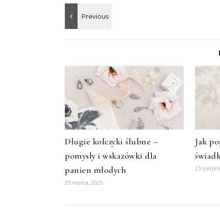
Długie kolczyki ślubne –
Jak po
pomysły i wskazówki dla
świad
panien młodych
23 sierpn
25 marca, 2025