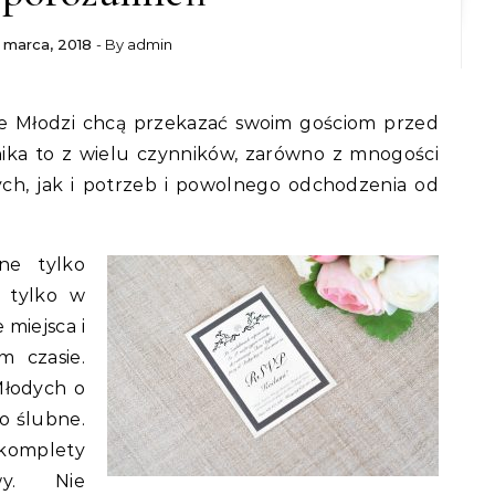
 marca, 2018
- By
admin
nika to z wielu czynników, zarówno z mnogości
ych, jak i potrzeb i powolnego odchodzenia od
ne tylko
i tylko w
 miejsca i
m czasie.
Młodych o
to ślubne.
komplety
awy. Nie