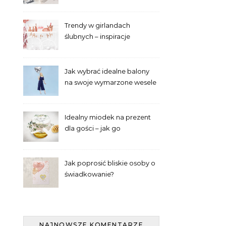
panien młodych
Trendy w girlandach
ślubnych – inspiracje
Jak wybrać idealne balony
na swoje wymarzone wesele
– poradnik laika
Idealny miodek na prezent
dla gości – jak go
wyselekcjonować?
Jak poprosić bliskie osoby o
świadkowanie?
NAJNOWSZE KOMENTARZE