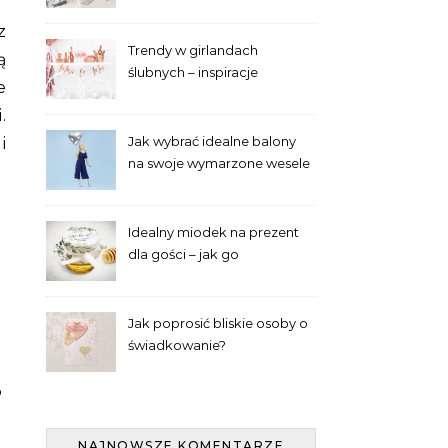
panien młodych
Trendy w girlandach
ą
ślubnych – inspiracje
e
.
Jak wybrać idealne balony
i
na swoje wymarzone wesele
– poradnik laika
Idealny miodek na prezent
dla gości – jak go
wyselekcjonować?
Jak poprosić bliskie osoby o
świadkowanie?
?
NAJNOWSZE KOMENTARZE