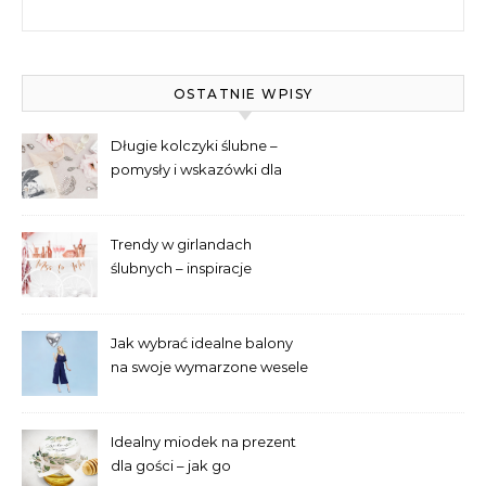
Szukaj:
OSTATNIE WPISY
Długie kolczyki ślubne –
pomysły i wskazówki dla
panien młodych
Trendy w girlandach
ślubnych – inspiracje
Jak wybrać idealne balony
na swoje wymarzone wesele
– poradnik laika
Idealny miodek na prezent
dla gości – jak go