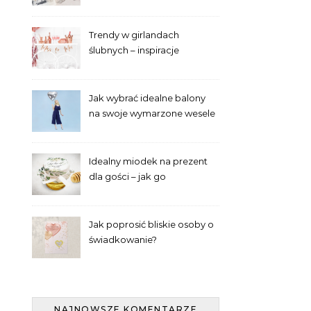
panien młodych
Trendy w girlandach
ślubnych – inspiracje
Jak wybrać idealne balony
na swoje wymarzone wesele
– poradnik laika
Idealny miodek na prezent
dla gości – jak go
wyselekcjonować?
Jak poprosić bliskie osoby o
świadkowanie?
NAJNOWSZE KOMENTARZE