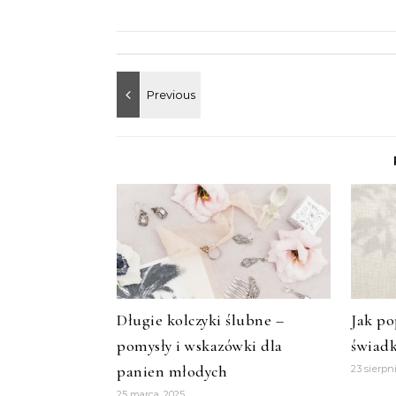
Długie kolczyki ślubne –
Jak po
pomysły i wskazówki dla
świad
panien młodych
23 sierpn
25 marca, 2025