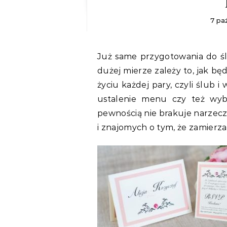
7 pa
Już same przygotowania do ślubu są niezwykle emocjonujące i to od nich w
dużej mierze zależy to, jak bę
życiu każdej pary, czyli ślub 
ustalenie menu czy też wyb
pewnością nie brakuje narzec
i znajomych o tym, że zamierz