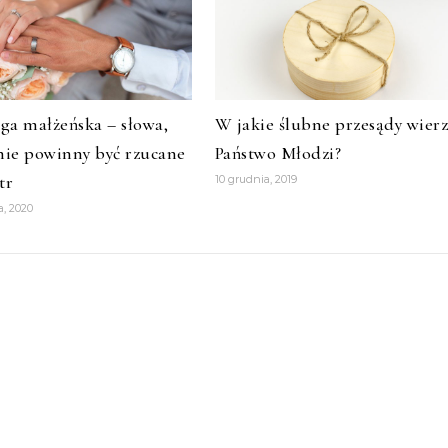
ęga małżeńska – słowa,
W jakie ślubne przesądy wier
nie powinny być rzucane
Państwo Młodzi?
tr
10 grudnia, 2019
a, 2020