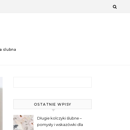
a ślubna
Szukaj:
OSTATNIE WPISY
Długie kolczyki ślubne –
pomysły i wskazówki dla