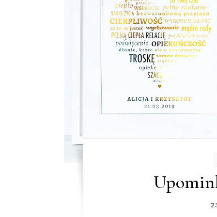
Upomink
2