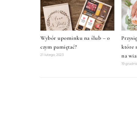
Wybór upominku na ślub – o
Przysi
czym pamiętać?
które 
na wia
21 lutego, 2023
19 grudni