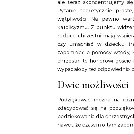
ale teraz skoncentrujemy si
Pytanie teoretycznie prost
wątpliwości. Na pewno war
katolicyzmu. Z punktu widzeni
rodzice chrzestni mają wspier
czy umacniać w dziecku tra
zapomnieć o pomocy wtedy, ki
chrzestni to honorowi goście 
wypadałoby też odpowiednio 
Dwie możliwości
Podziękować można na różne
zdecydować się na podzięko
podziękowania dla chrzestnych
nawet, że czasem o tym zapom