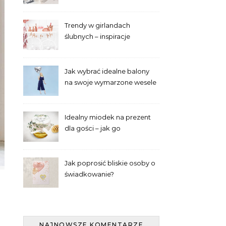
panien młodych
Trendy w girlandach
ślubnych – inspiracje
Jak wybrać idealne balony
na swoje wymarzone wesele
– poradnik laika
Idealny miodek na prezent
dla gości – jak go
wyselekcjonować?
Jak poprosić bliskie osoby o
świadkowanie?
NAJNOWSZE KOMENTARZE